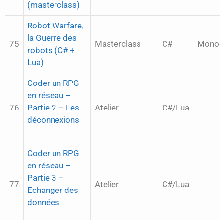
(masterclass)
Robot Warfare,
la Guerre des
75
Masterclass
C#
Mono
robots (C# +
Lua)
Coder un RPG
en réseau –
76
Partie 2 – Les
Atelier
C#/Lua
déconnexions
Coder un RPG
en réseau –
Partie 3 –
77
Atelier
C#/Lua
Echanger des
données