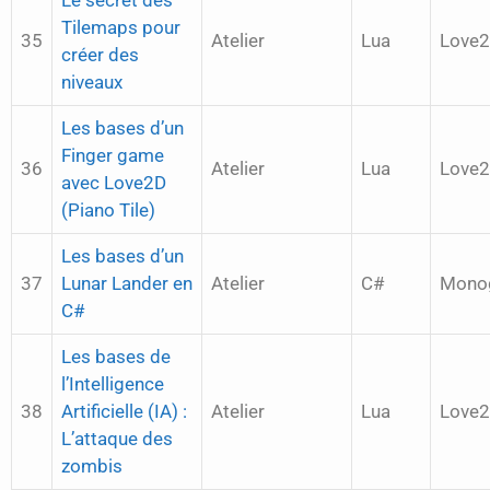
Le secret des
Tilemaps pour
35
Atelier
Lua
Love
créer des
niveaux
Les bases d’un
Finger game
36
Atelier
Lua
Love
avec Love2D
(Piano Tile)
Les bases d’un
37
Lunar Lander en
Atelier
C#
Mono
C#
Les bases de
l’Intelligence
38
Artificielle (IA) :
Atelier
Lua
Love
L’attaque des
zombis