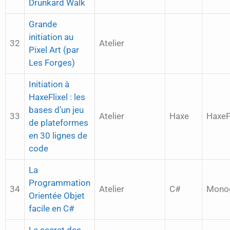
Drunkard Walk
Grande
initiation au
32
Atelier
Pixel Art (par
Les Forges)
Initiation à
HaxeFlixel : les
bases d’un jeu
33
Atelier
Haxe
HaxeFl
de plateformes
en 30 lignes de
code
La
Programmation
34
Atelier
C#
Mono
Orientée Objet
facile en C#