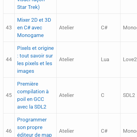
Star Trek)
Mixer 2D et 3D
43
en C# avec
Atelier
C#
Mono
Monogame
Pixels et origine
: tout savoir sur
44
Atelier
Lua
Love
les pixels et les
images
Première
compilation à
45
Atelier
C
SDL2
poil en GCC
avec la SDL2
Programmer
son propre
46
Atelier
C#
Mono
éditeur de map