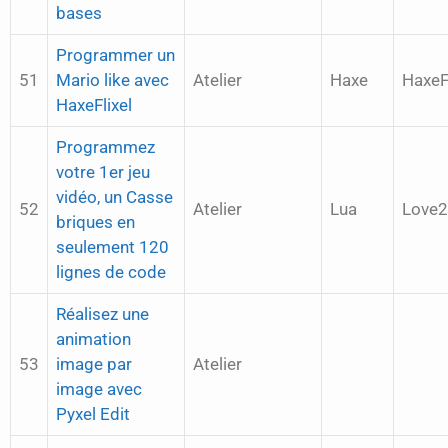
bases
Programmer un
51
Mario like avec
Atelier
Haxe
HaxeFl
HaxeFlixel
Programmez
votre 1er jeu
vidéo, un Casse
52
Atelier
Lua
Love
briques en
seulement 120
lignes de code
Réalisez une
animation
53
image par
Atelier
image avec
Pyxel Edit