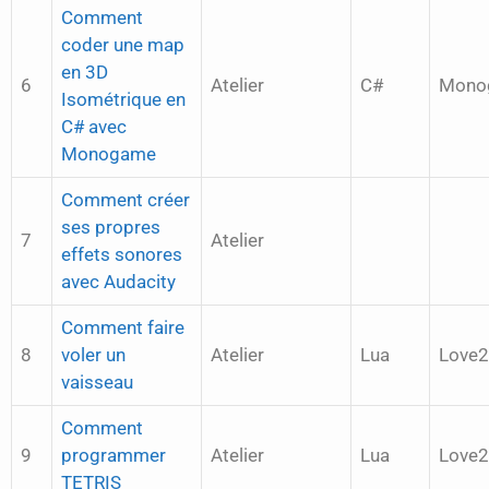
Comment
coder une map
en 3D
6
Atelier
C#
Mono
Isométrique en
C# avec
Monogame
Comment créer
ses propres
7
Atelier
effets sonores
avec Audacity
Comment faire
8
voler un
Atelier
Lua
Love
vaisseau
Comment
9
programmer
Atelier
Lua
Love
TETRIS