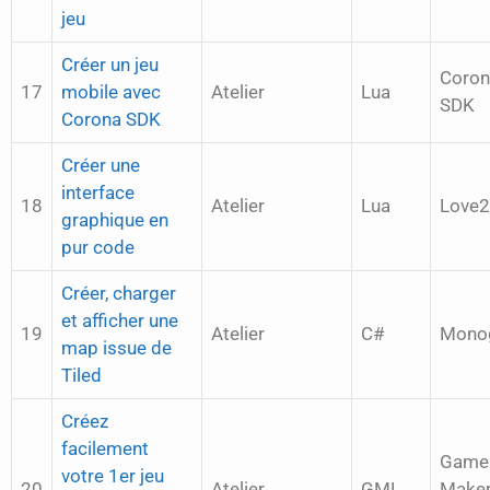
jeu
Créer un jeu
Coron
17
mobile avec
Atelier
Lua
SDK
Corona SDK
Créer une
interface
18
Atelier
Lua
Love
graphique en
pur code
Créer, charger
et afficher une
19
Atelier
C#
Mono
map issue de
Tiled
Créez
facilement
Game
votre 1er jeu
20
Atelier
GML
Make