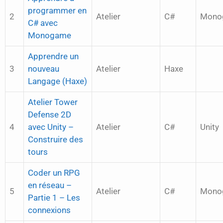
programmer en
2
Atelier
C#
Mono
C# avec
Monogame
Apprendre un
3
nouveau
Atelier
Haxe
Langage (Haxe)
Atelier Tower
Defense 2D
4
avec Unity –
Atelier
C#
Unity
Construire des
tours
Coder un RPG
en réseau –
5
Atelier
C#
Mono
Partie 1 – Les
connexions