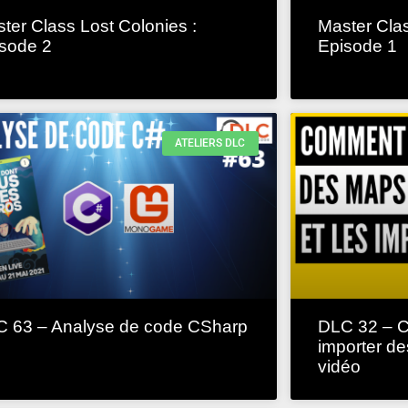
ter Class Lost Colonies :
Master Clas
sode 2
Episode 1
ATELIERS DLC
 63 – Analyse de code CSharp
DLC 32 – C
importer d
vidéo