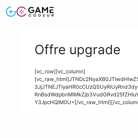
Offre upgrade
[vc_row][vc_column]
[vc_raw_html]JTNDc2NyaXB0JTIwdHlw
3JjJTNEJTIyaHR0cCUzQSUyRiUyRnd3d
RnBsdWdpbnMlMkZjb3VudGRvd25fZHlu
Y3JpcHQlM0U=[/vc_raw_html][/vc_column