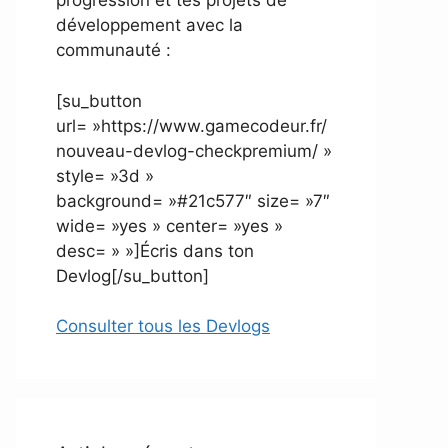
progression et tes projets de
développement avec la
communauté :
[su_button
url= »https://www.gamecodeur.fr/
nouveau-devlog-checkpremium/ »
style= »3d »
background= »#21c577″ size= »7″
wide= »yes » center= »yes »
desc= » »]Écris dans ton
Devlog[/su_button]
Consulter tous les Devlogs