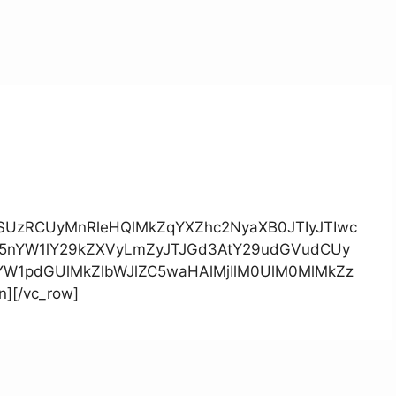
ZSUzRCUyMnRleHQlMkZqYXZhc2NyaXB0JTIyJTIwc
y5nYW1lY29kZXVyLmZyJTJGd3AtY29udGVudCUy
YW1pdGUlMkZlbWJlZC5waHAlMjIlM0UlM0MlMkZz
][/vc_row]