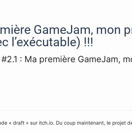
remière GameJam, mon pr
c l’exécutable) !!!
og #2.1 : Ma première GameJam, m
de « draft » sur itch.io. Du coup maintenant, le projet d