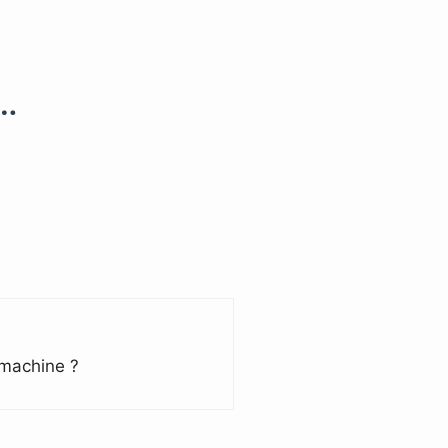
…
 machine ?