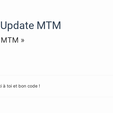
Update MTM
e MTM »
i à toi et bon code !