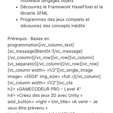
nouveaux langages objets
Découvrez le Framework HaxeFlixel et la
librairie SFML
Programmez des jeux complets et
découvrez des concepts inédits
Prérequis : Bases en
programmation[/vc_column_text]
[vc_message]Bientôt ![/vc_message]
[/vc_column][/vc_row][vc_row][vc_column]
[vc_separator][/vc_column][/vc_row][vc_row]
[vc_column width= »1/2″][vc_single_image
image= »3504″ img_size= »full »][/vc_column]
[vc_column width= »1/2″][vc_cta
h2= »GAMECODEUR PRO – Level 4″
h4= »Créez des jeux 2D avec Unity »
add_button= »right » btn_title= »A venir – Je
veux être prévenu »