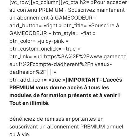
[vc_row][vc_column][vc_cta h2= »Pour accéder
au contenu PREMIUM : Souscrivez maintenant
un abonnement à GAMECODEUR »
add_button= »right » btn_title= »Souscrire à
GAMECODEUR » btn_style= »flat »
btn_color= »juicy-pink »
btn_custom_onclick= »true »
btn_link= »url:https%3A%2F%2Fwww.gamecod
eur.fr%2Fcompte-dadherent%2Fniveaux-
dadhesion%2F||| »
btn_add_icon= »true »]
IMPORTANT : L’accès
PREMIUM vous donne accès à tous les
modules de formation présents et à venir !
Tout en illimité.
Bénéficiez de remises importantes en
souscrivant un abonnement PREMIUM annuel
ou à vie.