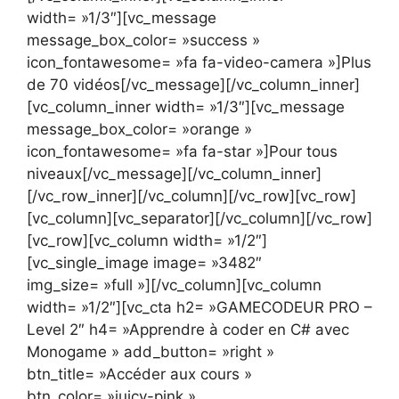
width= »1/3″][vc_message
message_box_color= »success »
icon_fontawesome= »fa fa-video-camera »]Plus
de 70 vidéos[/vc_message][/vc_column_inner]
[vc_column_inner width= »1/3″][vc_message
message_box_color= »orange »
icon_fontawesome= »fa fa-star »]Pour tous
niveaux[/vc_message][/vc_column_inner]
[/vc_row_inner][/vc_column][/vc_row][vc_row]
[vc_column][vc_separator][/vc_column][/vc_row]
[vc_row][vc_column width= »1/2″]
[vc_single_image image= »3482″
img_size= »full »][/vc_column][vc_column
width= »1/2″][vc_cta h2= »GAMECODEUR PRO –
Level 2″ h4= »Apprendre à coder en C# avec
Monogame » add_button= »right »
btn_title= »Accéder aux cours »
btn_color= »juicy-pink »