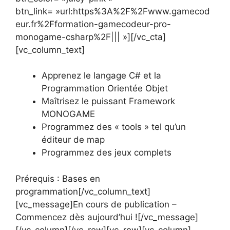
btn_link= »url:https%3A%2F%2Fwww.gamecod
eur.fr%2Fformation-gamecodeur-pro-
monogame-csharp%2F||| »][/vc_cta]
[vc_column_text]
Apprenez le langage C# et la
Programmation Orientée Objet
Maîtrisez le puissant Framework
MONOGAME
Programmez des « tools » tel qu’un
éditeur de map
Programmez des jeux complets
Prérequis : Bases en
programmation[/vc_column_text]
[vc_message]En cours de publication –
Commencez dès aujourd’hui ![/vc_message]
[/vc_column][/vc_row][vc_row][vc_column]