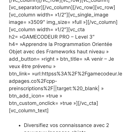
[vc_separator][/vc_column][/vc_row][vc_row]
[vc_column width= »1/2″][vc_single_image
image= »3509″ img_size= »full »][/vc_column]
[vc_column width= »1/2″][vc_cta
h2= »GAMECODEUR PRO – Level 3″
h4= »Apprendre la Programmation Orientée
Objet avec des Frameworks haut niveau »
add_button= »right » btn_title= »A venir – Je
veux être prévenu »
btn_link= »url:httpss%3A%2F%2Fgamecodeur.le
adpages.co%2Fcpp-
preinscriptions%2F||target:%20_blank| »
btn_add_icon= »true »
btn_custom_onclick= »true »][/vc_cta]
[vc_column_text]
Diversifiez vos connaissance avec 2