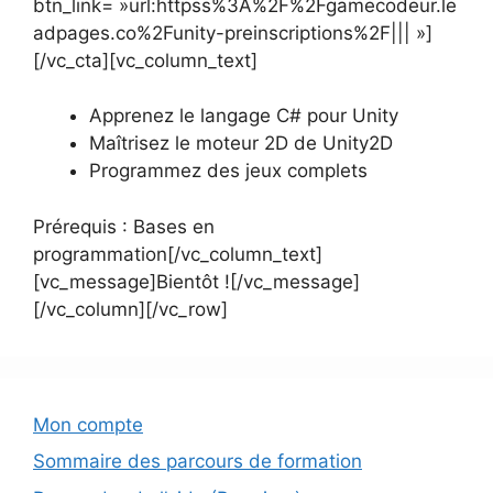
btn_link= »url:httpss%3A%2F%2Fgamecodeur.le
adpages.co%2Funity-preinscriptions%2F||| »]
[/vc_cta][vc_column_text]
Apprenez le langage C# pour Unity
Maîtrisez le moteur 2D de Unity2D
Programmez des jeux complets
Prérequis : Bases en
programmation[/vc_column_text]
[vc_message]Bientôt ![/vc_message]
[/vc_column][/vc_row]
Mon compte
Sommaire des parcours de formation