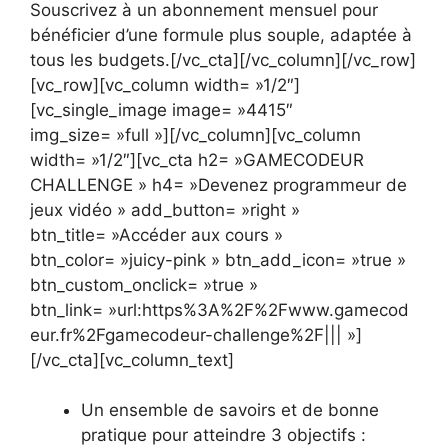
Souscrivez à un abonnement mensuel pour
bénéficier d’une formule plus souple, adaptée à
tous les budgets.[/vc_cta][/vc_column][/vc_row]
[vc_row][vc_column width= »1/2″]
[vc_single_image image= »4415″
img_size= »full »][/vc_column][vc_column
width= »1/2″][vc_cta h2= »GAMECODEUR
CHALLENGE » h4= »Devenez programmeur de
jeux vidéo » add_button= »right »
btn_title= »Accéder aux cours »
btn_color= »juicy-pink » btn_add_icon= »true »
btn_custom_onclick= »true »
btn_link= »url:https%3A%2F%2Fwww.gamecod
eur.fr%2Fgamecodeur-challenge%2F||| »]
[/vc_cta][vc_column_text]
Un ensemble de savoirs et de bonne
pratique pour atteindre 3 objectifs :