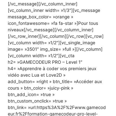
[/vc_message][/vc_column_inner]
[vc_column_inner width= »1/3″][vc_message
message_box_color= »orange »
icon_fontawesome= »fa fa-star »]Pour tous
niveaux[/vc_message][/vc_column_inner]
[/vc_row_inner][/vc_column][/vc_row][vc_row]
[vc_column width= »1/2″][vc_single_image
image= »3501″ img_size= »full »][/vc_column]
[vc_column width= »1/2″][vc_cta
h2= »GAMECODEUR PRO – Level 1″
h4= »Apprendre à coder vos premiers jeux
vidéo avec Lua et Love2D »
add_button= »right » btn_title= »Accéder aux
cours » btn_color= »juicy-pink »
btn_add_icon= »true »
btn_custom_onclick= »true »
btn_link= »url:https%3A%2F%2Fwww.gamecod
eur.fr%2Fformation-gamecodeur-pro-level-