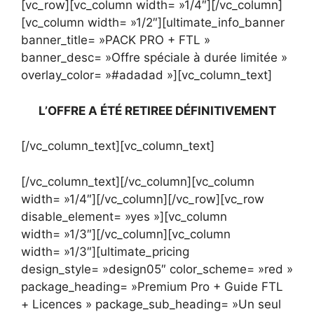
[vc_row][vc_column width= »1/4″][/vc_column]
[vc_column width= »1/2″][ultimate_info_banner
banner_title= »PACK PRO + FTL »
banner_desc= »Offre spéciale à durée limitée »
overlay_color= »#adadad »][vc_column_text]
L’OFFRE A ÉTÉ RETIREE DÉFINITIVEMENT
[/vc_column_text][vc_column_text]
[/vc_column_text][/vc_column][vc_column
width= »1/4″][/vc_column][/vc_row][vc_row
disable_element= »yes »][vc_column
width= »1/3″][/vc_column][vc_column
width= »1/3″][ultimate_pricing
design_style= »design05″ color_scheme= »red »
package_heading= »Premium Pro + Guide FTL
+ Licences » package_sub_heading= »Un seul