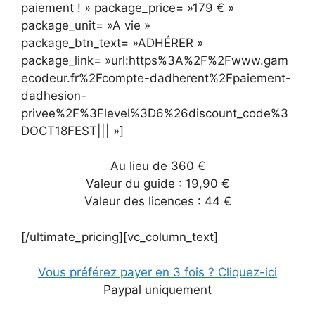
paiement ! » package_price= »179 € »
package_unit= »A vie »
package_btn_text= »ADHÉRER »
package_link= »url:https%3A%2F%2Fwww.gam
ecodeur.fr%2Fcompte-dadherent%2Fpaiement-
dadhesion-
privee%2F%3Flevel%3D6%26discount_code%3
DOCT18FEST||| »]
Au lieu de 360 €
Valeur du guide : 19,90 €
Valeur des licences : 44 €
[/ultimate_pricing][vc_column_text]
Vous préférez payer en 3 fois ? Cliquez-ici
Paypal uniquement