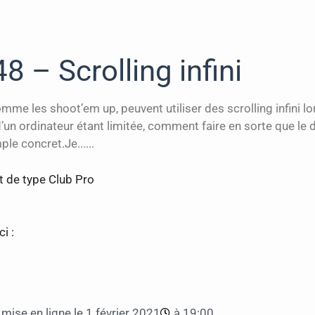
8 – Scrolling infini
mme les shoot’em up, peuvent utiliser des scrolling infini
 ordinateur étant limitée, comment faire en sorte que le d
le concret.Je......
t de type Club Pro
i :
mise en ligne le
1 février 2021
à
19:00