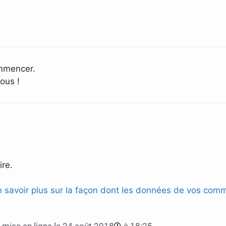
ommencer.
ous !
re.
n savoir plus sur la façon dont les données de vos comm
mise en ligne le
24 août 2018
à
18:25