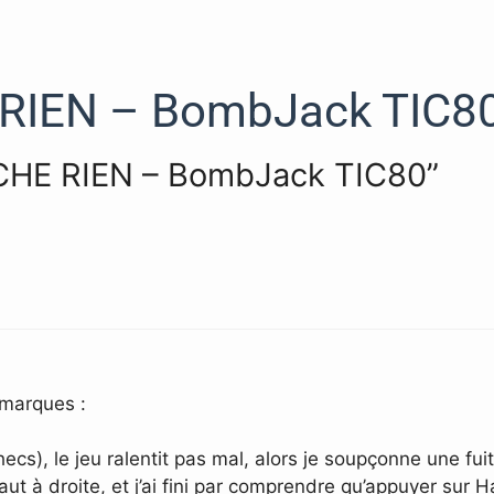
RIEN – BombJack TIC8
LACHE RIEN – BombJack TIC80”
emarques :
ecs), le jeu ralentit pas mal, alors je soupçonne une fu
haut à droite, et j’ai fini par comprendre qu’appuyer su