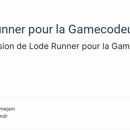
unner pour la Gamecode
ersion de Lode Runner pour la G
gamejam
 mdr