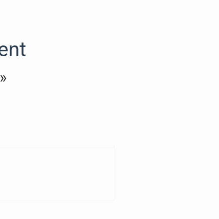
ent
 »