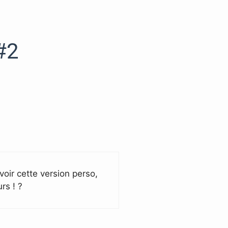
#2
”
voir cette version perso,
rs ! ?