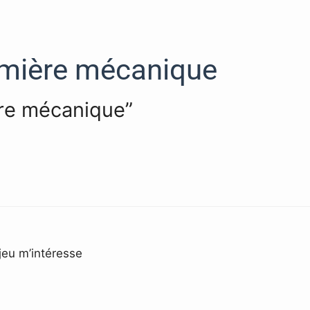
mière mécanique
ère mécanique”
jeu m’intéresse