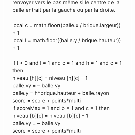
renvoyer vers le bas même si le centre de la
balle entrait par la gauche ou par la droite.
local c = math.floor((balle.x / brique.largeur))
+ 1
local l = math.floor((balle.y / brique.hauteur))
+ 1
if l > 0 and l = 1 and c = 1 and h = 1 and c = 1
then
niveau [h][c] = niveau [h][c] – 1
balle.vy = – balle.vy
balle.y = h*brique.hauteur + balle.rayon
score = score + points*multi
if scoreMax = 1 and b = 1 and c = 1 then
niveau [b][c] = niveau [b][c] – 1
balle.vy = – balle.vy
score = score + points*multi