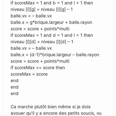
if scoreMax = 1 and b = 1 and l = 1 then
niveau [l][g] = niveau [l][g] – 1
balle.vx = – balle.vx
balle.x = g*brique.largeur + balle.rayon
score = score + points*multi
if scoreMax = 1 and d = 1 and l = 1 then
niveau [l][d] = niveau [l][d] – 1
balle.vx = – balle.vx
balle.x = (d-1)*brique.largeur – balle.rayon
score = score + points*multi
if scoreMax <= score then
scoreMax = score
end
end
end
Ca marche plutôt bien même si je dois
avouer qu'il y a encore des petits soucis, vu