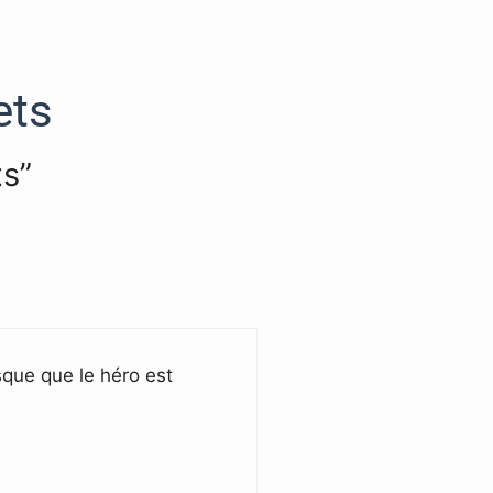
ets
ts”
sque que le héro est