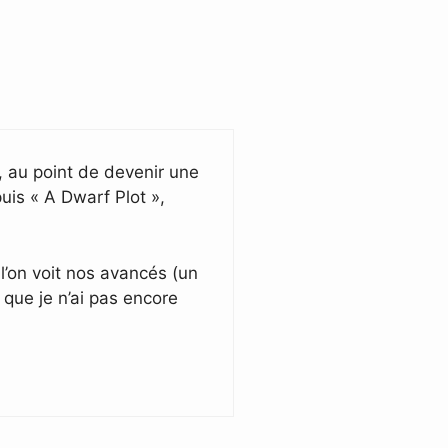
s, au point de devenir une
is « A Dwarf Plot »,
 l’on voit nos avancés (un
e que je n’ai pas encore