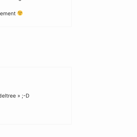
ainement
eltree » ;-D