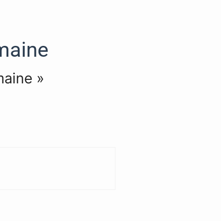
emaine
maine »