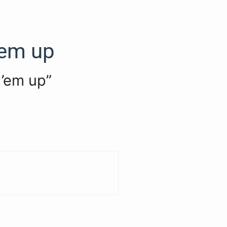
’em up
t’em up”