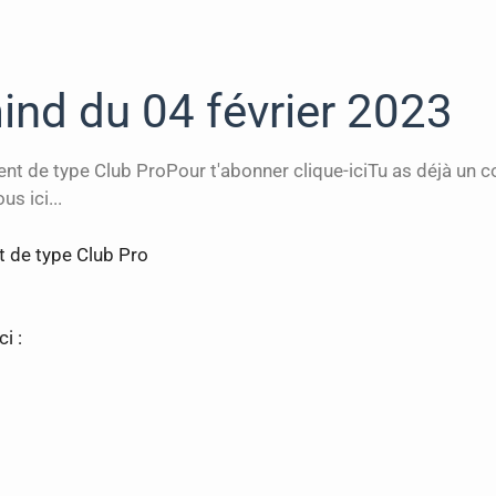
nd du 04 février 2023
ment de type Club ProPour t'abonner clique-iciTu as déjà un 
s ici...
t de type Club Pro
i :