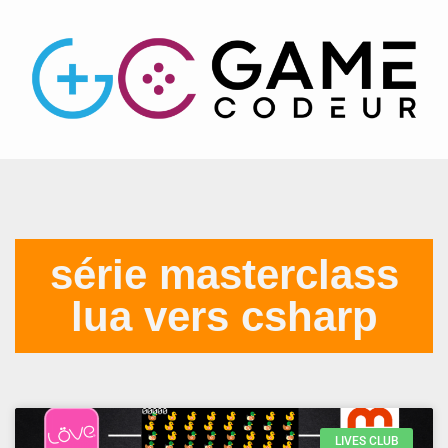
série masterclass
lua vers csharp
LIVES CLUB