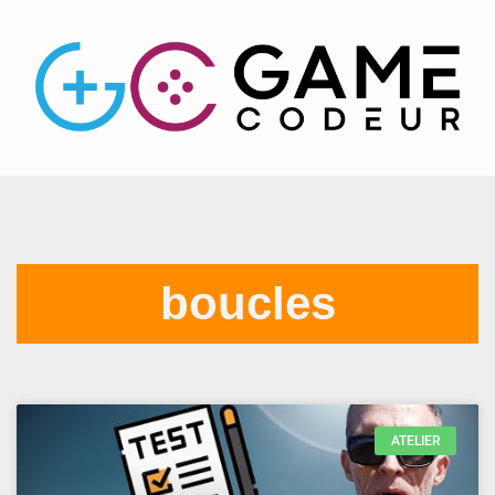
boucles
ATELIER